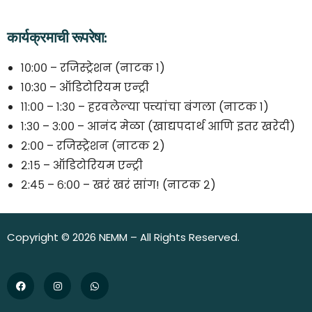
कार्यक्रमाची रूपरेषा:
१०:०० – रजिस्ट्रेशन (नाटक १)
१०:३० – ऑडिटोरियम एन्ट्री
११:०० – १:३० – हरवलेल्या पत्त्यांचा बंगला (नाटक १)
१:३० – ३:०० – आनंद मेळा (खाद्यपदार्थ आणि इतर खरेदी)
२:०० – रजिस्ट्रेशन (नाटक २)
२:१५ – ऑडिटोरियम एन्ट्री
२:४५ – ६:०० – खरं खरं सांग! (नाटक २)
Copyright © 2026 NEMM – All Rights Reserved.