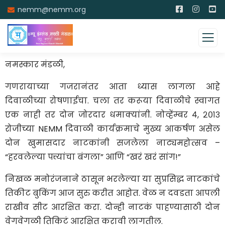
nemm@nemm.org
नमस्कार मंडळी,
गणरायाच्या गजरानंतर आता ध्यास लागला आहे
दिवाळीच्या रोषणाईचा. चला तर करूया दिवाळीचे स्वागत
एक नाही तर दोन जोरदार धमाक्यांनी. नोव्हेंम्बर ४, २०१३
रोजीच्या NEMM दिवाळी कार्यक्रमाचे मुख्य आकर्षण असेल
दोन खुमासदार नाटकांनी सजलेला नाट्यमहोत्सव –
“हरवलेल्या पत्त्यांचा बंगला” आणि “खरं खरं सांग!”
निखळ मनोरंजनाने ठासून भरलेल्या या सुप्रसिद्ध नाटकांचे
तिकीट बुकिंग आज सुरु करीत आहोत. वेळ न दवडता आपली
राखीव सीट आरक्षित करा. दोन्ही नाटकं पाहण्यासाठी दोन
वेगवेगळी तिकिटं आरक्षित करावी लागतील.