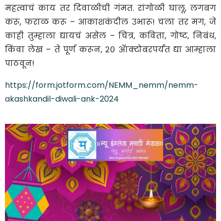
महत्वाचं काय तर दिवाळीची गंमत. रांगोळी घालू, लगबग
करू, फराळ करू – आकाशकंदील उभारू! चला तर मग, जे
काही तुम्हाला द्यायचं असेल – चित्र, कविता, गोष्ट, निबंध,
किंवा लेख – ते पूर्ण करून, २० ॲाक्टोबरपर्यंत द्या आम्हाला
पाठवून!
https://form.jotform.com/NEMM_nemm/nemm-
akashkandil-diwali-ank-2024