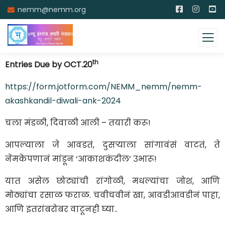
nemm@nemm.org
th
Entries Due by OCT.20
https://form.jotform.com/NEMM_nemm/nemm-
akashkandil-diwali-ank-2024
चला मंडळी, दिवाळी आली – तयारी करू!
आपल्याला जे आवडतं, दुसऱ्याला सांगावंसं वाटतं, ते
नेमकेपणानं मांडून ‘आकाशकंदील’ उभारू!
यात असेल छोट्यांची रांगोळी, मधल्यांचा जोश, आणि
मोठ्यांचा रसाळ फराळ. चवीचवीनं खा, आवडीआवडीनं पाहा,
आणि इतरांबरोबर वाटूनही घ्या..