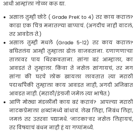
आधी आम्हांला गोळा करू द्या.
असाल तुम्ही छोटे ( Grade PreK to 4) तर काय कराल?
काढा एक चित्र मनातल्या बाप्पाचं. (अगदीच नाही वाटलं,
तर आवडेल ते.)
असाल तुम्ही मधले (Grade 5-12) तर काय कराल?
बघितलंय आम्ही तुम्हाला ढोल वाजवताना. दणाणणाऱ्या
तालावर पाय थिरकवताना. सांगा बरं आम्हाला, का
आवडतं ते तुम्हाला. किंवा ते नसेल सांगायचं, तर मग
सांगा की घरचे लोक खायला लावतात त्या मराठी
पदार्थांपैकी तुम्हाला काय आवडत नाही, अगदी अजिबात
आवडत नाही. (मराठी/इंग्रजी जमेल त्या भाषेत.)
आणि मोठ्या मंडळींनी काय बरं करावं? आपल्या मराठी
नाटकप्रेमाला शब्दांमध्ये बांधावं. लेख लिहा, निबंध लिहा,
जमलं तर उतरवा पद्यामधे. ‘नाटका’वर नसेल लिहायचं,
तर विषयाचं बंधन नाही हं या गप्पांमध्ये.